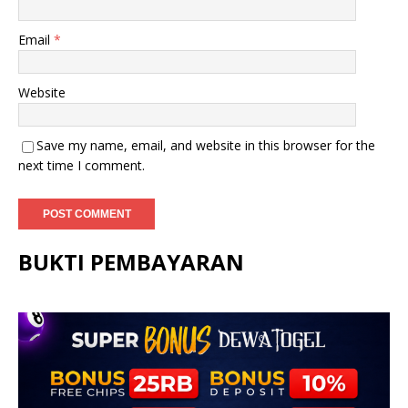
Email
*
Website
Save my name, email, and website in this browser for the
next time I comment.
BUKTI PEMBAYARAN