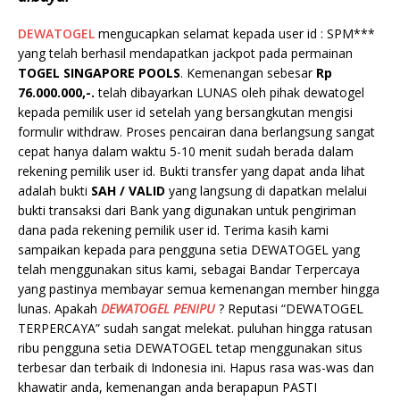
DEWATOGEL
mengucapkan selamat kepada user id : SPM***
yang telah berhasil mendapatkan jackpot pada permainan
TOGEL SINGAPORE POOLS
. Kemenangan sebesar
Rp
76.000.000,-.
telah dibayarkan LUNAS oleh pihak dewatogel
kepada pemilik user id setelah yang bersangkutan mengisi
formulir withdraw. Proses pencairan dana berlangsung sangat
cepat hanya dalam waktu 5-10 menit sudah berada dalam
rekening pemilik user id. Bukti transfer yang dapat anda lihat
adalah bukti
SAH / VALID
yang langsung di dapatkan melalui
bukti transaksi dari Bank yang digunakan untuk pengiriman
dana pada rekening pemilik user id. Terima kasih kami
sampaikan kepada para pengguna setia DEWATOGEL yang
telah menggunakan situs kami, sebagai Bandar Terpercaya
yang pastinya membayar semua kemenangan member hingga
lunas. Apakah
DEWATOGEL PENIPU
? Reputasi “DEWATOGEL
TERPERCAYA” sudah sangat melekat. puluhan hingga ratusan
ribu pengguna setia DEWATOGEL tetap menggunakan situs
terbesar dan terbaik di Indonesia ini. Hapus rasa was-was dan
khawatir anda, kemenangan anda berapapun PASTI