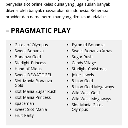
penyedia slot online kelas dunia yang juga sudah banyak
dikenal oleh banyak masyarakat di Indonesia. Beberapa
provider dan nama permainan yang dimaksud adalah :
– PRAGMATIC PLAY
Gates of Olympus
Pyramid Bonanza
Sweet Bonanza
Sweet Bonanza Xmas
Bonanza Gold
Sugar Rush
Starlight Princess
Candy Village
Hand of Midas
Starlight Christmas
Sweet DEWATOGEL
Joker Jewels
Slot Mania Bonanza
5 Lion Gold
Gold
5 Lion Gold Megaways
Slot Mania Sugar Rush
Wild West Gold
Slot Mania Princess
Wild West Megaways
Spaceman
Slot Mania Gates
Sweet Slot Mania
Olympus
Fruit Party