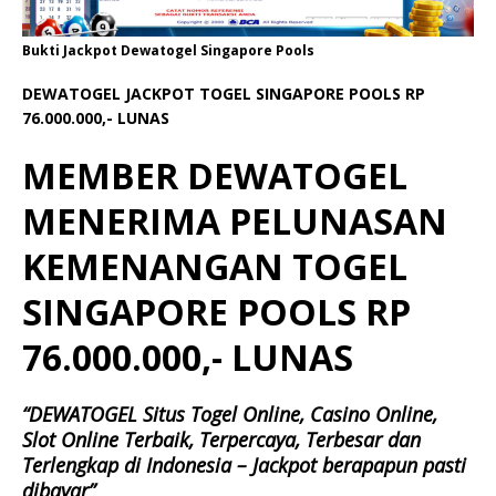
Bukti Jackpot Dewatogel Singapore Pools
DEWATOGEL JACKPOT TOGEL SINGAPORE POOLS RP
76.000.000,- LUNAS
MEMBER DEWATOGEL
MENERIMA PELUNASAN
KEMENANGAN TOGEL
SINGAPORE POOLS RP
76.000.000,- LUNAS
“DEWATOGEL Situs Togel Online, Casino Online,
Slot Online Terbaik, Terpercaya, Terbesar dan
Terlengkap di Indonesia – Jackpot berapapun pasti
dibayar”