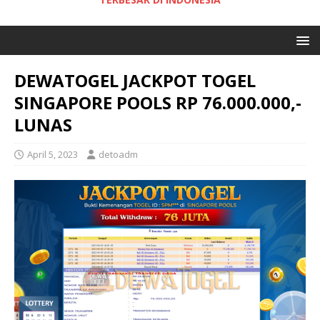
DEWATOGEL JACKPOT TOGEL
SINGAPORE POOLS RP 76.000.000,-
LUNAS
April 5, 2023
detoadm