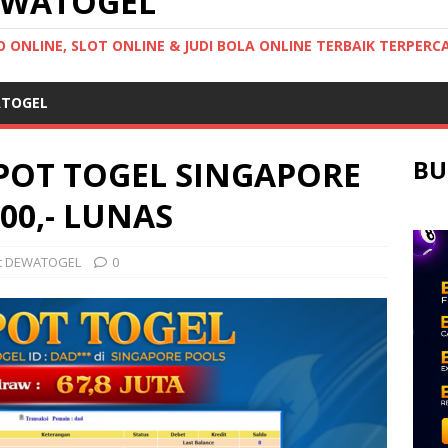
EWATOGEL
 ONLINE, SLOT ONLINE & JUDI BOLA ONLINE TERBAIK TERPERCA
ATOGEL
POT TOGEL SINGAPORE
BU
000,- LUNAS
ot DEWATOGEL
0