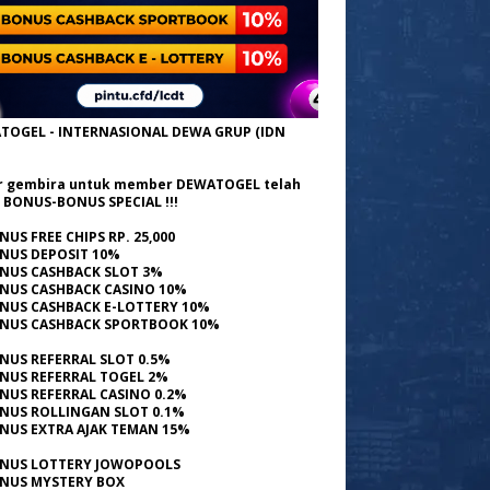
TOGEL - INTERNASIONAL DEWA GRUP (IDN
r gembira untuk member DEWATOGEL telah
r
BONUS-BONUS SPECIAL
!!!
US FREE CHIPS RP. 25,000
NUS DEPOSIT 10%
NUS CASHBACK SLOT 3%
NUS CASHBACK CASINO 10%
NUS CASHBACK E-LOTTERY 10%
NUS CASHBACK SPORTBOOK 10%
NUS REFERRAL SLOT 0.5%
NUS REFERRAL TOGEL 2%
NUS REFERRAL CASINO 0.2%
NUS ROLLINGAN SLOT 0.1%
NUS EXTRA AJAK TEMAN 15%
NUS LOTTERY JOWOPOOLS
NUS MYSTERY BOX