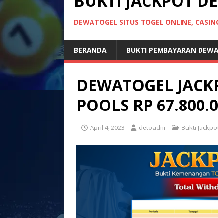
BUKTI JACKPOT D
DEWATOGEL SITUS TOGEL ONLINE, CASINO
BERANDA
BUKTI PEMBAYARAN DEW
DEWATOGEL JACK
POOLS RP 67.800.
April 4, 2023
detoadm
Bukti Jackp