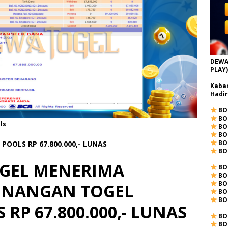
DEWA
PLAY)
Kaba
Hadi
BON
BO
ls
BO
BO
BO
OOLS RP 67.800.000,- LUNAS
BO
GEL MENERIMA
BO
BO
BO
ENANGAN TOGEL
BO
BO
RP 67.800.000,- LUNAS
BO
BO