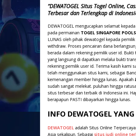
“DEWATOGEL Situs Togel Online, Casi
Terbesar dan Terlengkap di Indonesi
DEWATOGEL mengucapkan selamat kepada use
pada permainan
TOGEL SINGAPORE POOLS
LUNAS oleh pihak dewatogel kepada pemilik u
withdraw. Proses pencairan dana berlangsu
berada dalam rekening pemilik user id. Bukti 
yang langsung di dapatkan melalui bukti tra
rekening pemilik user id. Terima kasih ka
telah menggunakan situs kami, sebagai Ba
kemenangan member hingga lunas. Apakah
sudah sangat melekat. puluhan hingga rat
situs terbesar dan terbaik di Indonesia ini
berapapun PASTI dibayarkan hingga lunas.
INFO DEWATOGEL YANG 
DEWATOGEL
adalah Situs Online Terpercaya
Asia sekalipun. Sebagai
situs judi online te