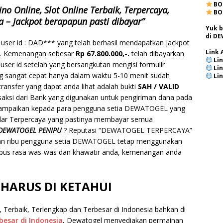
BO
no Online, Slot Online Terbaik, Terpercaya,
BO
a – Jackpot berapapun pasti dibayar”
Yuk b
di D
r id : DAD*** yang telah berhasil mendapatkan jackpot
Link 
. Kemenangan sebesar
Rp 67.800.000,-.
telah dibayarkan
Lin
ser id setelah yang bersangkutan mengisi formulir
Lin
ng sangat cepat hanya dalam waktu 5-10 menit sudah
Lin
transfer yang dapat anda lihat adalah bukti
SAH / VALID
nsaksi dari Bank yang digunakan untuk pengiriman dana pada
mi sampaikan kepada para pengguna setia DEWATOGEL yang
ndar Terpercaya yang pastinya membayar semua
DEWATOGEL PENIPU
? Reputasi “DEWATOGEL TERPERCAYA”
usan ribu pengguna setia DEWATOGEL tetap menggunakan
. Hapus rasa was-was dan khawatir anda, kemenangan anda
HARUS DI KETAHUI
, Terbaik, Terlengkap dan Terbesar di Indonesia bahkan di
rbesar di Indonesia
, Dewatogel menyediakan permainan