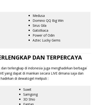
Medusa
Domino QQ Big Win
Sirus Gila
Gatotkaca
Power of Odin
Aztec Lucky Gems
TERLENGKAP DAN TERPERCAYA
k dan terlengkap di indonesia juga menghadirkan berbagai
VE yang dapat di mainkan secara LIVE dimana saja dan
hadirkan di dewatogel meliputi :
Suwit
Samgong
3D Shio
Fantan