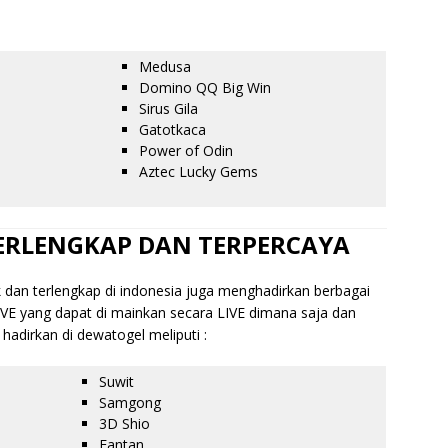
Medusa
Domino QQ Big Win
Sirus Gila
Gatotkaca
Power of Odin
Aztec Lucky Gems
TERLENGKAP DAN TERPERCAYA
k dan terlengkap di indonesia juga menghadirkan berbagai
VE yang dapat di mainkan secara LIVE dimana saja dan
hadirkan di dewatogel meliputi :
Suwit
Samgong
3D Shio
Fantan