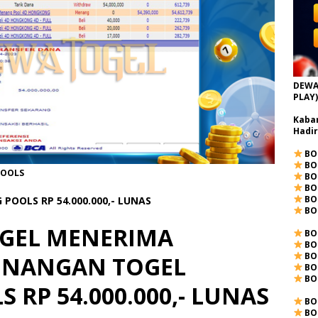
DEWA
PLAY)
Kaba
Hadi
BON
BO
POOLS
BO
BO
BO
OOLS RP 54.000.000,- LUNAS
BO
GEL MENERIMA
BO
BO
BO
ENANGAN TOGEL
BO
BO
RP 54.000.000,- LUNAS
BO
BO