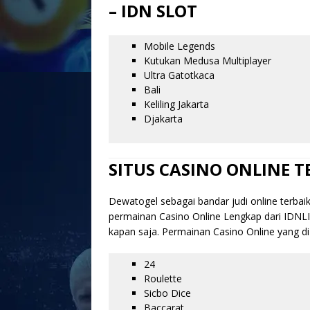
– IDN SLOT
Mobile Legends
Kutukan Medusa Multiplayer
Ultra Gatotkaca
Bali
Keliling Jakarta
Djakarta
SITUS CASINO ONLINE 
Dewatogel sebagai bandar judi online terbai
permainan Casino Online Lengkap dari IDNLI
kapan saja. Permainan Casino Online yang di 
24
Roulette
Sicbo Dice
Baccarat