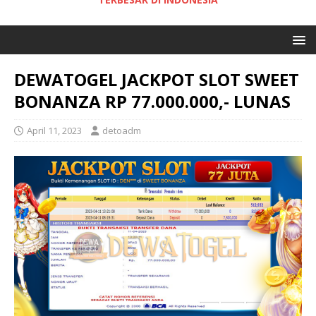
DEWATOGEL JACKPOT SLOT SWEET
BONANZA RP 77.000.000,- LUNAS
April 11, 2023
detoadm