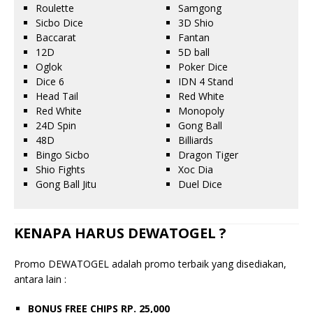
Roulette
Samgong
Sicbo Dice
3D Shio
Baccarat
Fantan
12D
5D ball
Oglok
Poker Dice
Dice 6
IDN 4 Stand
Head Tail
Red White
Red White
Monopoly
24D Spin
Gong Ball
48D
Billiards
Bingo Sicbo
Dragon Tiger
Shio Fights
Xoc Dia
Gong Ball Jitu
Duel Dice
KENAPA HARUS DEWATOGEL ?
Promo DEWATOGEL adalah promo terbaik yang disediakan,
antara lain :
BONUS FREE CHIPS RP. 25,000