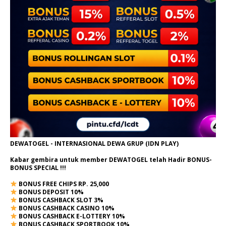
DEWATOGEL - INTERNASIONAL DEWA GRUP (IDN PLAY)
Kabar gembira untuk member DEWATOGEL telah Hadir
BONUS-
BONUS SPECIAL
!!!
BONUS FREE CHIPS RP. 25,000
BONUS DEPOSIT 10%
BONUS CASHBACK SLOT 3%
BONUS CASHBACK CASINO 10%
BONUS CASHBACK E-LOTTERY 10%
BONUS CASHBACK SPORTBOOK 10%