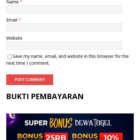
Name
*
Email
*
Website
Save my name, email, and website in this browser for the
next time I comment.
BUKTI PEMBAYARAN