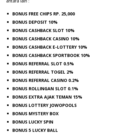
antara lain :
BONUS FREE CHIPS RP. 25,000
BONUS DEPOSIT 10%
BONUS CASHBACK SLOT 10%
BONUS CASHBACK CASINO 10%
BONUS CASHBACK E-LOTTERY 10%
BONUS CASHBACK SPORTBOOK 10%
BONUS REFERRAL SLOT 0.5%
BONUS REFERRAL TOGEL 2%
BONUS REFERRAL CASINO 0.2%
BONUS ROLLINGAN SLOT 0.1%
BONUS EXTRA AJAK TEMAN 15%
BONUS LOTTERY JOWOPOOLS
BONUS MYSTERY BOX
BONUS LUCKY SPIN
BONUS 5 LUCKY BALL