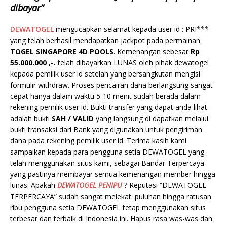
dibayar”
DEWATOGEL
mengucapkan selamat kepada user id : PRI***
yang telah berhasil mendapatkan jackpot pada permainan
TOGEL SINGAPORE 4D POOLS
. Kemenangan sebesar
Rp
55.000.000 ,-.
telah dibayarkan LUNAS oleh pihak dewatogel
kepada pemilik user id setelah yang bersangkutan mengisi
formulir withdraw. Proses pencairan dana berlangsung sangat
cepat hanya dalam waktu 5-10 menit sudah berada dalam
rekening pemilik user id. Bukti transfer yang dapat anda lihat
adalah bukti
SAH / VALID
yang langsung di dapatkan melalui
bukti transaksi dari Bank yang digunakan untuk pengiriman
dana pada rekening pemilik user id. Terima kasih kami
sampaikan kepada para pengguna setia DEWATOGEL yang
telah menggunakan situs kami, sebagai Bandar Terpercaya
yang pastinya membayar semua kemenangan member hingga
lunas. Apakah
DEWATOGEL PENIPU
? Reputasi “DEWATOGEL
TERPERCAYA” sudah sangat melekat. puluhan hingga ratusan
ribu pengguna setia DEWATOGEL tetap menggunakan situs
terbesar dan terbaik di Indonesia ini. Hapus rasa was-was dan