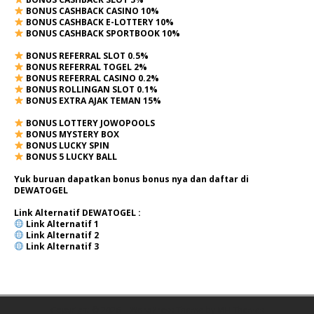
BONUS CASHBACK CASINO 10%
BONUS CASHBACK E-LOTTERY 10%
BONUS CASHBACK SPORTBOOK 10%
BONUS REFERRAL SLOT 0.5%
BONUS REFERRAL TOGEL 2%
BONUS REFERRAL CASINO 0.2%
BONUS ROLLINGAN SLOT 0.1%
BONUS EXTRA AJAK TEMAN 15%
BONUS LOTTERY JOWOPOOLS
BONUS MYSTERY BOX
BONUS LUCKY SPIN
BONUS 5 LUCKY BALL
Yuk buruan dapatkan bonus bonus nya dan daftar di
DEWATOGEL
Link Alternatif
DEWATOGEL
:
Link Alternatif 1
Link Alternatif 2
Link Alternatif 3
Copyright © 2026 | WordPress Theme by
MH Themes