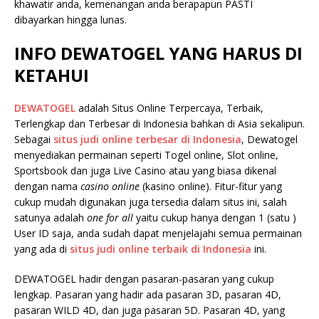
khawatir anda, kemenangan anda berapapun PASTI
dibayarkan hingga lunas.
INFO DEWATOGEL YANG HARUS DI
KETAHUI
DEWATOGEL
adalah Situs Online Terpercaya, Terbaik,
Terlengkap dan Terbesar di Indonesia bahkan di Asia sekalipun.
Sebagai
situs judi online terbesar di Indonesia
, Dewatogel
menyediakan permainan seperti Togel online, Slot online,
Sportsbook dan juga Live Casino atau yang biasa dikenal
dengan nama
casino online
(kasino online). Fitur-fitur yang
cukup mudah digunakan juga tersedia dalam situs ini, salah
satunya adalah
one for all
yaitu cukup hanya dengan 1 (satu )
User ID saja, anda sudah dapat menjelajahi semua permainan
yang ada di
situs judi online terbaik di Indonesia
ini.
DEWATOGEL hadir dengan pasaran-pasaran yang cukup
lengkap. Pasaran yang hadir ada pasaran 3D, pasaran 4D,
pasaran WILD 4D, dan juga pasaran 5D. Pasaran 4D, yang