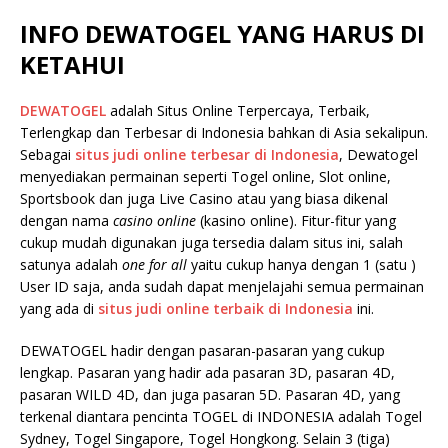
INFO DEWATOGEL YANG HARUS DI
KETAHUI
DEWATOGEL
adalah Situs Online Terpercaya, Terbaik,
Terlengkap dan Terbesar di Indonesia bahkan di Asia sekalipun.
Sebagai
situs judi online terbesar di Indonesia
, Dewatogel
menyediakan permainan seperti Togel online, Slot online,
Sportsbook dan juga Live Casino atau yang biasa dikenal
dengan nama
casino online
(kasino online). Fitur-fitur yang
cukup mudah digunakan juga tersedia dalam situs ini, salah
satunya adalah
one for all
yaitu cukup hanya dengan 1 (satu )
User ID saja, anda sudah dapat menjelajahi semua permainan
yang ada di
situs judi online terbaik di Indonesia
ini.
DEWATOGEL hadir dengan pasaran-pasaran yang cukup
lengkap. Pasaran yang hadir ada pasaran 3D, pasaran 4D,
pasaran WILD 4D, dan juga pasaran 5D. Pasaran 4D, yang
terkenal diantara pencinta TOGEL di INDONESIA adalah Togel
Sydney, Togel Singapore, Togel Hongkong. Selain 3 (tiga)