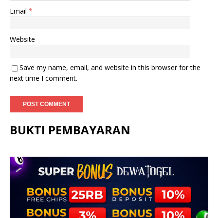
Email
*
Website
Save my name, email, and website in this browser for the
next time I comment.
BUKTI PEMBAYARAN