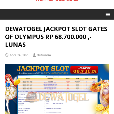
DEWATOGEL JACKPOT SLOT GATES
OF OLYMPUS RP 68.700.000 ,-
LUNAS
April 26, 2023
detoadm