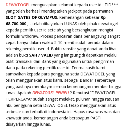
DEWATOGEL
mengucapkan selamat kepada user id : TID***
yang telah berhasil mendapatkan jackpot pada permainan
SLOT
GATES OF OLYMPUS
. Kemenangan sebesar
Rp
68.700.000 ,-.
telah dibayarkan LUNAS oleh pihak dewatogel
kepada pemilik user id setelah yang bersangkutan mengisi
formulir withdraw. Proses pencairan dana berlangsung sangat
cepat hanya dalam waktu 5-10 menit sudah berada dalam
rekening pemilik user id. Bukti transfer yang dapat anda lihat
adalah bukti
SAH / VALID
yang langsung di dapatkan melalui
bukti transaksi dari Bank yang digunakan untuk pengiriman
dana pada rekening pemilik user id. Terima kasih kami
sampaikan kepada para pengguna setia DEWATOGEL yang
telah menggunakan situs kami, sebagai Bandar Terpercaya
yang pastinya membayar semua kemenangan member hingga
lunas. Apakah
DEWATOGEL PENIPU
? Reputasi “DEWATOGEL
TERPERCAYA” sudah sangat melekat. puluhan hingga ratusan
ribu pengguna setia DEWATOGEL tetap menggunakan situs
terbesar dan terbaik di Indonesia ini. Hapus rasa was-was dan
khawatir anda, kemenangan anda berapapun PASTI
dibayarkan hingga lunas.