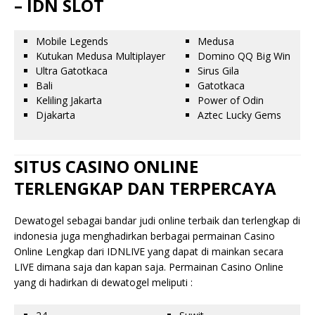
– IDN SLOT
Mobile Legends
Medusa
Kutukan Medusa Multiplayer
Domino QQ Big Win
Ultra Gatotkaca
Sirus Gila
Bali
Gatotkaca
Keliling Jakarta
Power of Odin
Djakarta
Aztec Lucky Gems
SITUS CASINO ONLINE
TERLENGKAP DAN TERPERCAYA
Dewatogel sebagai bandar judi online terbaik dan terlengkap di
indonesia juga menghadirkan berbagai permainan Casino
Online Lengkap dari IDNLIVE yang dapat di mainkan secara
LIVE dimana saja dan kapan saja. Permainan Casino Online
yang di hadirkan di dewatogel meliputi :