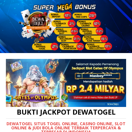
BUKTI JACKPOT DEWATOGEL
DEWATOGEL SITUS TOGEL ONLINE, CASINO ONLINE, SLOT
ONLINE & JUDI BOLA ONLINE TERBAIK TERPERCAYA &
TERBESAR DI INDONESIA