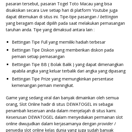
pasaran tersebut, pasaran Togel Toto Macau yang bisa
disaksikan secara Live setiap hari di platform Youtube juga
dapat ditemukan di situs ini. Tipe-tipe pasangan /
bettingan
yang beragam dapat dipilih pada saat melakukan pemasangan
taruhan anda. Tipe yang dimaksud antara lain :
Bettingan Tipe Full yang memiliki hadiah terbesar
Bettingan Tipe Diskon yang memberikan diskon pada
pemain setiap pemasangan
Bettingan Tipe BB ( Bolak Balik ) yang dapat dimenangkan
apabila angka yang keluar terbalik dari angka yang dipasang
Bettingan Tipe Prize yang memungkinkan persentase
kemenangan pemain meningkat.
Game yang sedang viral dan banyak dimainkan oleh semua
orang, Slot Online hadir di situs DEWATOGEL ini sebagai
penambah keseruan anda dalam menjelajah di situs kami.
Keseriusan DEWATOGEL dalam menyediakan permainan slot
online diwujudkan dalam kerjasamanya dengan
provider
/
penyedia slot online kelas dunia yang juga sudah banyak