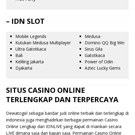
– IDN SLOT
Mobile Legends
Medusa
Kutukan Medusa Multiplayer
Domino QQ Big Win
Ultra Gatotkaca
Sirus Gila
Bali
Gatotkaca
Keliling Jakarta
Power of Odin
Djakarta
Aztec Lucky Gems
SITUS CASINO ONLINE
TERLENGKAP DAN TERPERCAYA
Dewatogel sebagai bandar judi online terbaik dan terlengkap di
indonesia juga menghadirkan berbagai permainan Casino
Online Lengkap dari IDNLIVE yang dapat di mainkan secara
LIVE dimana saja dan kapan saja. Permainan Casino Online