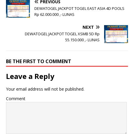
PREVIOUS
DEWATOGEL JACKPOT TOGEL EAST ASIA 4D POOLS
Rp 62.000.000 ,- LUNAS
NEXT
DEWATOGEL JACKPOT TOGEL XSMB 5D Rp
55.150.000 ,- LUNAS
BE THE FIRST TO COMMENT
Leave a Reply
Your email address will not be published.
Comment