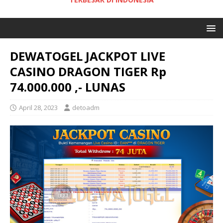
DEWATOGEL JACKPOT LIVE
CASINO DRAGON TIGER Rp
74.000.000 ,- LUNAS
April 28, 2023
detoadm