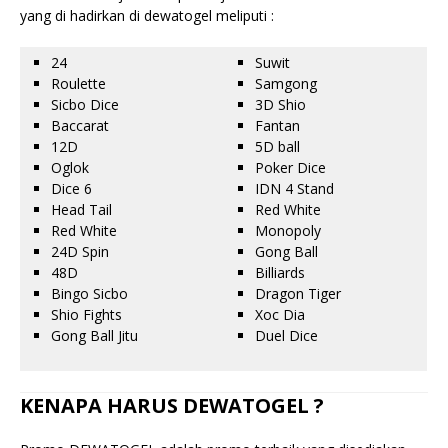
yang di hadirkan di dewatogel meliputi :
24
Suwit
Roulette
Samgong
Sicbo Dice
3D Shio
Baccarat
Fantan
12D
5D ball
Oglok
Poker Dice
Dice 6
IDN 4 Stand
Head Tail
Red White
Red White
Monopoly
24D Spin
Gong Ball
48D
Billiards
Bingo Sicbo
Dragon Tiger
Shio Fights
Xoc Dia
Gong Ball Jitu
Duel Dice
KENAPA HARUS DEWATOGEL ?