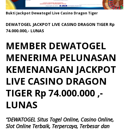
Bukti Jackpot Dewatogel Live Casino Dragon Tiger
DEWATOGEL JACKPOT
LIVE CASINO DRAGON TIGER
Rp
74.000.000,- LUNAS
MEMBER DEWATOGEL
MENERIMA PELUNASAN
KEMENANGAN JACKPOT
LIVE CASINO DRAGON
TIGER Rp 74.000.000 ,-
LUNAS
“DEWATOGEL Situs Togel Online, Casino Online,
Slot Online Terbaik, Terpercaya, Terbesar dan