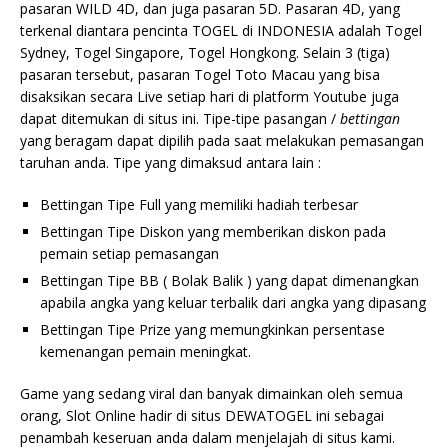
pasaran WILD 4D, dan juga pasaran 5D. Pasaran 4D, yang
terkenal diantara pencinta TOGEL di INDONESIA adalah Togel
Sydney, Togel Singapore, Togel Hongkong. Selain 3 (tiga)
pasaran tersebut, pasaran Togel Toto Macau yang bisa
disaksikan secara Live setiap hari di platform Youtube juga
dapat ditemukan di situs ini. Tipe-tipe pasangan /
bettingan
yang beragam dapat dipilih pada saat melakukan pemasangan
taruhan anda. Tipe yang dimaksud antara lain :
Bettingan Tipe Full yang memiliki hadiah terbesar
Bettingan Tipe Diskon yang memberikan diskon pada
pemain setiap pemasangan
Bettingan Tipe BB ( Bolak Balik ) yang dapat dimenangkan
apabila angka yang keluar terbalik dari angka yang dipasang
Bettingan Tipe Prize yang memungkinkan persentase
kemenangan pemain meningkat.
Game yang sedang viral dan banyak dimainkan oleh semua
orang, Slot Online hadir di situs DEWATOGEL ini sebagai
penambah keseruan anda dalam menjelajah di situs kami.