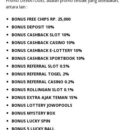
Promo DEWATOGEL adalah promo terbaik yang disediakan,
antara lain :
BONUS FREE CHIPS RP. 25,000
BONUS DEPOSIT 10%
BONUS CASHBACK SLOT 10%
BONUS CASHBACK CASINO 10%
BONUS CASHBACK E-LOTTERY 10%
BONUS CASHBACK SPORTBOOK 10%
BONUS REFERRAL SLOT 0.5%
BONUS REFERRAL TOGEL 2%
BONUS REFERRAL CASINO 0.2%
BONUS ROLLINGAN SLOT 0.1%
BONUS EXTRA AJAK TEMAN 15%
BONUS LOTTERY JOWOPOOLS
BONUS MYSTERY BOX
BONUS LUCKY SPIN
BONUS 5 LUCKY BALL