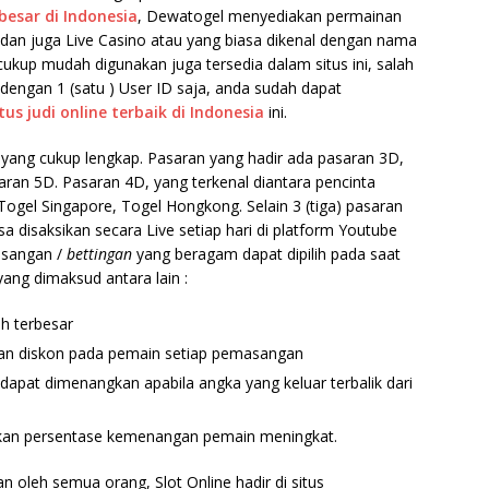
rbesar di Indonesia
, Dewatogel menyediakan permainan
k dan juga Live Casino atau yang biasa dikenal dengan nama
g cukup mudah digunakan juga tersedia dalam situs ini, salah
dengan 1 (satu ) User ID saja, anda sudah dapat
itus judi online terbaik di Indonesia
ini.
ang cukup lengkap. Pasaran yang hadir ada pasaran 3D,
ran 5D. Pasaran 4D, yang terkenal diantara pencinta
gel Singapore, Togel Hongkong. Selain 3 (tiga) pasaran
a disaksikan secara Live setiap hari di platform Youtube
pasangan /
bettingan
yang beragam dapat dipilih pada saat
ng dimaksud antara lain :
ah terbesar
an diskon pada pemain setiap pemasangan
 dapat dimenangkan apabila angka yang keluar terbalik dari
nkan persentase kemenangan pemain meningkat.
 oleh semua orang, Slot Online hadir di situs