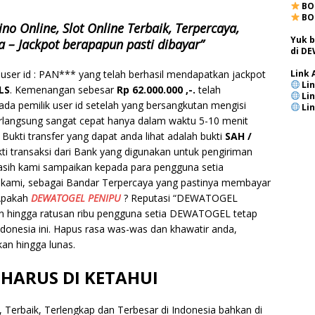
BO
BO
no Online, Slot Online Terbaik, Terpercaya,
Yuk b
a – Jackpot berapapun pasti dibayar”
di D
er id : PAN*** yang telah berhasil mendapatkan jackpot
Link 
Lin
LS
. Kemenangan sebesar
Rp 62.000.000 ,-.
telah
Lin
da pemilik user id setelah yang bersangkutan mengisi
Lin
erlangsung sangat cepat hanya dalam waktu 5-10 menit
 Bukti transfer yang dapat anda lihat adalah bukti
SAH /
ti transaksi dari Bank yang digunakan untuk pengiriman
kasih kami sampaikan kepada para pengguna setia
ami, sebagai Bandar Terpercaya yang pastinya membayar
Apakah
DEWATOGEL PENIPU
? Reputasi “DEWATOGEL
n hingga ratusan ribu pengguna setia DEWATOGEL tetap
ndonesia ini. Hapus rasa was-was dan khawatir anda,
an hingga lunas.
HARUS DI KETAHUI
, Terbaik, Terlengkap dan Terbesar di Indonesia bahkan di