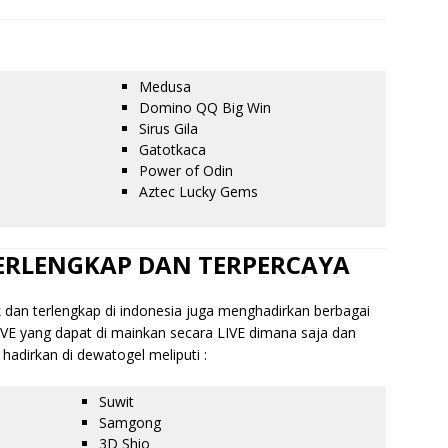
Medusa
Domino QQ Big Win
Sirus Gila
Gatotkaca
Power of Odin
Aztec Lucky Gems
TERLENGKAP DAN TERPERCAYA
k dan terlengkap di indonesia juga menghadirkan berbagai
VE yang dapat di mainkan secara LIVE dimana saja dan
hadirkan di dewatogel meliputi :
Suwit
Samgong
3D Shio