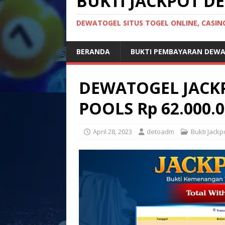
BUKTI JACKPOT D
DEWATOGEL SITUS TOGEL ONLINE, CASINO
BERANDA
BUKTI PEMBAYARAN DEW
DEWATOGEL JACKP
POOLS Rp 62.000.0
April 28, 2023
detoadm
Bukti Jack