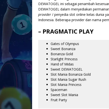
DEWATOGEL ini sebagai penambah keseruan a
DEWATOGEL dalam menyediakan permainan s
provider
/ penyedia slot online kelas dunia 
Indonesia. Beberapa provider dan nama per
– PRAGMATIC PLAY
Gates of Olympus
Sweet Bonanza
Bonanza Gold
Starlight Princess
Hand of Midas
Sweet DEWATOGEL
Slot Mania Bonanza Gold
Slot Mania Sugar Rush
Slot Mania Princess
Spaceman
Sweet Slot Mania
Fruit Party