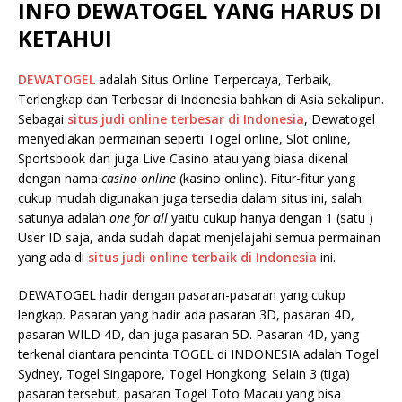
INFO DEWATOGEL YANG HARUS DI
KETAHUI
DEWATOGEL
adalah Situs Online Terpercaya, Terbaik,
Terlengkap dan Terbesar di Indonesia bahkan di Asia sekalipun.
Sebagai
situs judi online terbesar di Indonesia
, Dewatogel
menyediakan permainan seperti Togel online, Slot online,
Sportsbook dan juga Live Casino atau yang biasa dikenal
dengan nama
casino online
(kasino online). Fitur-fitur yang
cukup mudah digunakan juga tersedia dalam situs ini, salah
satunya adalah
one for all
yaitu cukup hanya dengan 1 (satu )
User ID saja, anda sudah dapat menjelajahi semua permainan
yang ada di
situs judi online terbaik di Indonesia
ini.
DEWATOGEL hadir dengan pasaran-pasaran yang cukup
lengkap. Pasaran yang hadir ada pasaran 3D, pasaran 4D,
pasaran WILD 4D, dan juga pasaran 5D. Pasaran 4D, yang
terkenal diantara pencinta TOGEL di INDONESIA adalah Togel
Sydney, Togel Singapore, Togel Hongkong. Selain 3 (tiga)
pasaran tersebut, pasaran Togel Toto Macau yang bisa