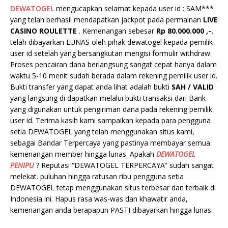
DEWATOGEL
mengucapkan selamat kepada user id : SAM***
yang telah berhasil mendapatkan jackpot pada permainan
LIVE
CASINO ROULETTE
. Kemenangan sebesar
Rp 80.000.000 ,-.
telah dibayarkan LUNAS oleh pihak dewatogel kepada pemilik
user id setelah yang bersangkutan mengisi formulir withdraw.
Proses pencairan dana berlangsung sangat cepat hanya dalam
waktu 5-10 menit sudah berada dalam rekening pemilik user id.
Bukti transfer yang dapat anda lihat adalah bukti
SAH / VALID
yang langsung di dapatkan melalui bukti transaksi dari Bank
yang digunakan untuk pengiriman dana pada rekening pemilik
user id. Terima kasih kami sampaikan kepada para pengguna
setia DEWATOGEL yang telah menggunakan situs kami,
sebagai Bandar Terpercaya yang pastinya membayar semua
kemenangan member hingga lunas. Apakah
DEWATOGEL
PENIPU
? Reputasi “DEWATOGEL TERPERCAYA” sudah sangat
melekat. puluhan hingga ratusan ribu pengguna setia
DEWATOGEL tetap menggunakan situs terbesar dan terbaik di
Indonesia ini. Hapus rasa was-was dan khawatir anda,
kemenangan anda berapapun PASTI dibayarkan hingga lunas.