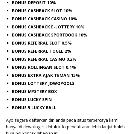
BONUS DEPOSIT 10%
BONUS CASHBACK SLOT 10%
BONUS CASHBACK CASINO 10%
BONUS CASHBACK E-LOTTERY 10%
BONUS CASHBACK SPORTBOOK 10%
BONUS REFERRAL SLOT 0.5%
BONUS REFERRAL TOGEL 2%
BONUS REFERRAL CASINO 0.2%
BONUS ROLLINGAN SLOT 0.1%
BONUS EXTRA AJAK TEMAN 15%
BONUS LOTTERY JOWOPOOLS
BONUS MYSTERY BOX
BONUS LUCKY SPIN
BONUS 5 LUCKY BALL
Ayo segera daftarkan diri anda pada situs terpercaya kami
hanya di dewatogel. Untuk info pendaftaran lebih lanjut boleh
hubungi kontak dibawah ini :