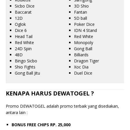
Sicbo Dice
3D Shio
Baccarat
Fantan
12D
5D ball
Oglok
Poker Dice
Dice 6
IDN 4 Stand
Head Tail
Red White
Red White
Monopoly
24D Spin
Gong Ball
48D
Billiards
Bingo Sicbo
Dragon Tiger
Shio Fights
Xoc Dia
Gong Ball Jitu
Duel Dice
KENAPA HARUS DEWATOGEL ?
Promo DEWATOGEL adalah promo terbaik yang disediakan,
antara lain :
BONUS FREE CHIPS RP. 25,000