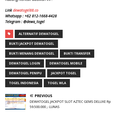
Link
dewatogel88.co
Whatsapp : +62 812-1668-4428
Telegram : @dewa_togel
ALTERNATIF DEWATOGEL
BUKTI JACKPOT DEWATOGEL
BUKTI MENANG DEWATOGEL
BUKTI TRANSFER
DEWATOGEL LOGIN
DEWATOGEL MOBILE
DEWATOGEL PENIPU
JACKPOT TOGEL
TOGEL INDONESIA
TOGEL WLA
PREVIOUS
DEWATOGEL JACKPOT SLOT AZTEC GEMS DELUXE Rp
59.500.000 ,- LUNAS