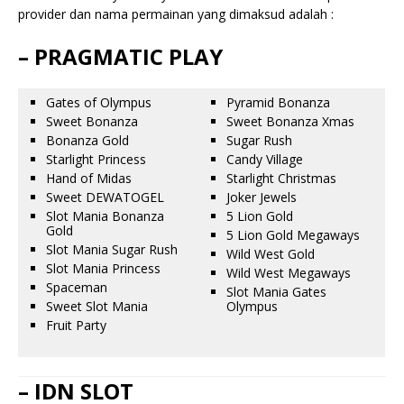
provider dan nama permainan yang dimaksud adalah :
– PRAGMATIC PLAY
Gates of Olympus
Pyramid Bonanza
Sweet Bonanza
Sweet Bonanza Xmas
Bonanza Gold
Sugar Rush
Starlight Princess
Candy Village
Hand of Midas
Starlight Christmas
Sweet DEWATOGEL
Joker Jewels
Slot Mania Bonanza
5 Lion Gold
Gold
5 Lion Gold Megaways
Slot Mania Sugar Rush
Wild West Gold
Slot Mania Princess
Wild West Megaways
Spaceman
Slot Mania Gates
Sweet Slot Mania
Olympus
Fruit Party
– IDN SLOT